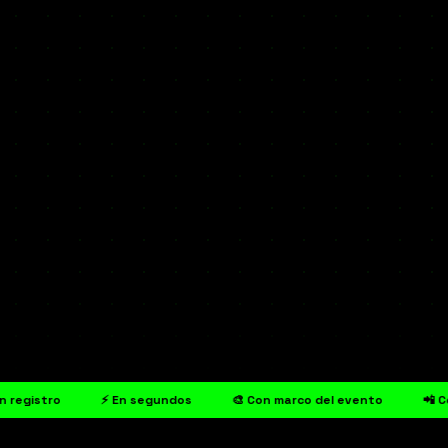
in registro
⚡ En segundos
🎨 Con marco del evento
📲 