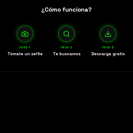
¿Cómo funciona?
PASO
1
PASO
2
PASO
3
Tómate un selfie
Te buscamos
Descarga gratis
Eventos activos
Selecciona tu evento